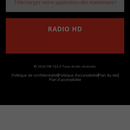
Téléchargez notre application dès maintenant !
RADIO HD
••••••••••••••••••
Comment synthoniser la fréquence HD dans
votre voiture
© 2026 FM 103,3 Tous droits réservés.
Politique de confidentialité
Politique d’accessibilité
Plan du site
Plan d'accessibilite