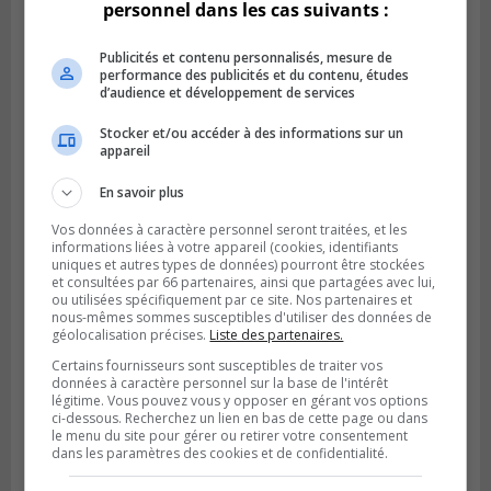
personnel dans les cas suivants :
Publicités et contenu personnalisés, mesure de
performance des publicités et du contenu, études
d’audience et développement de services
Stocker et/ou accéder à des informations sur un
appareil
En savoir plus
Vos données à caractère personnel seront traitées, et les
informations liées à votre appareil (cookies, identifiants
VIEUX-LONGUEUIL
uniques et autres types de données) pourront être stockées
Publié le 3 août 2026 à 14h47
et consultées par 66 partenaires, ainsi que partagées avec lui,
Le Livre bleu rassemble 200 curieux à
ou utilisées spécifiquement par ce site. Nos partenaires et
nous-mêmes sommes susceptibles d'utiliser des données de
Longueuil
géolocalisation précises.
Liste des partenaires.
Certains fournisseurs sont susceptibles de traiter vos
données à caractère personnel sur la base de l'intérêt
légitime. Vous pouvez vous y opposer en gérant vos options
ci-dessous. Recherchez un lien en bas de cette page ou dans
le menu du site pour gérer ou retirer votre consentement
dans les paramètres des cookies et de confidentialité.