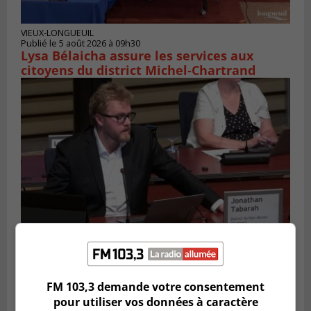
VIEUX-LONGUEUIL
Publié le 5 août 2026 à 09h30
Lysa Bélaicha assure les services aux
citoyens du district Michel‑Chartrand
LONGUEUIL
Publié le 4 août 2026 à 08h28
Longueuil demande de reporter une
FM 103,3 demande votre consentement
élection partielle
pour utiliser vos données à caractère