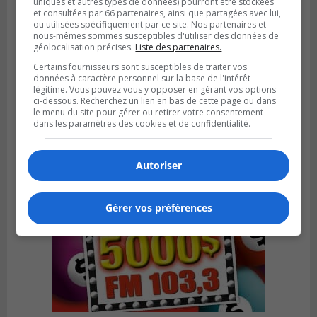
uniques et autres types de données) pourront être stockées
et consultées par 66 partenaires, ainsi que partagées avec lui,
ou utilisées spécifiquement par ce site. Nos partenaires et
nous-mêmes sommes susceptibles d'utiliser des données de
géolocalisation précises.
Liste des partenaires.
VIEUX-LONGUEUIL
Certains fournisseurs sont susceptibles de traiter vos
Publié le 3 août 2026 à 14h47
données à caractère personnel sur la base de l'intérêt
Le Livre bleu rassemble 200 curieux à
légitime. Vous pouvez vous y opposer en gérant vos options
Longueuil
ci-dessous. Recherchez un lien en bas de cette page ou dans
le menu du site pour gérer ou retirer votre consentement
dans les paramètres des cookies et de confidentialité.
Autoriser
Gérer vos préférences