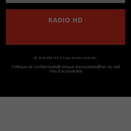
RADIO HD
••••••••••••••••••
Comment synthoniser la fréquence HD dans
votre voiture
© 2026 FM 103,3 Tous droits réservés.
Politique de confidentialité
Politique d’accessibilité
Plan du site
Plan d'accessibilite