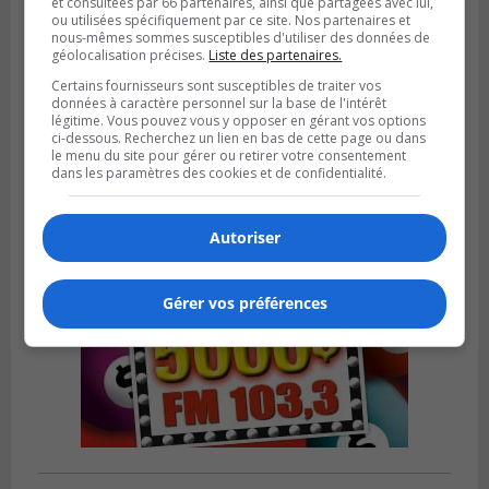
et consultées par 66 partenaires, ainsi que partagées avec lui,
ou utilisées spécifiquement par ce site. Nos partenaires et
nous-mêmes sommes susceptibles d'utiliser des données de
géolocalisation précises.
Liste des partenaires.
VIEUX-LONGUEUIL
Publié le 3 août 2026 à 14h47
Certains fournisseurs sont susceptibles de traiter vos
Le Livre bleu rassemble 200 curieux à
données à caractère personnel sur la base de l'intérêt
Longueuil
légitime. Vous pouvez vous y opposer en gérant vos options
ci-dessous. Recherchez un lien en bas de cette page ou dans
le menu du site pour gérer ou retirer votre consentement
dans les paramètres des cookies et de confidentialité.
Autoriser
Gérer vos préférences