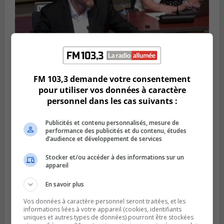
FM 103,3 demande votre consentement
pour utiliser vos données à caractère
LONGUEUIL
Publié le 4 août 2026 à 08h28
personnel dans les cas suivants :
Longueuil demande de reporter une
élection partielle
Publicités et contenu personnalisés, mesure de
performance des publicités et du contenu, études
d’audience et développement de services
Stocker et/ou accéder à des informations sur un
appareil
En savoir plus
Vos données à caractère personnel seront traitées, et les
informations liées à votre appareil (cookies, identifiants
uniques et autres types de données) pourront être stockées