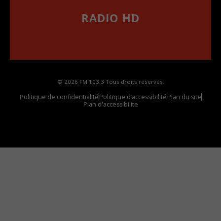
RADIO HD
••••••••••••••••••
Comment synthoniser la fréquence HD dans
votre voiture
© 2026 FM 103,3 Tous droits réservés.
Politique de confidentialité
Politique d’accessibilité
Plan du site
Plan d'accessibilite