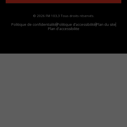
© 2026 FM 103,3 Tous droits réservés.
Politique de confidentialité
Politique d’accessibilité
Plan du site
Plan d'accessibilite
Comment installer notre vignette sur votre
appareil mobile