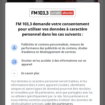
LONGUEUIL
Publié le 4 août 2026 à 08h28
Longueuil demande de reporter une
FM 103,3 demande votre consentement
élection partielle
pour utiliser vos données à caractère
personnel dans les cas suivants :
Publicités et contenu personnalisés, mesure de
performance des publicités et du contenu, études
d’audience et développement de services
Stocker et/ou accéder à des informations sur un
appareil
En savoir plus
Vos données à caractère personnel seront traitées, et les
informations liées à votre appareil (cookies, identifiants
uniques et autres types de données) pourront être stockées
VIEUX-LONGUEUIL
et consultées par 66 partenaires, ainsi que partagées avec lui,
Publié le 3 août 2026 à 14h47
ou utilisées spécifiquement par ce site. Nos partenaires et
Le Livre bleu rassemble 200 curieux à
nous-mêmes sommes susceptibles d'utiliser des données de
Longueuil
géolocalisation précises.
Liste des partenaires.