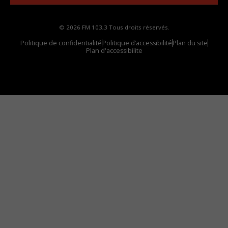
© 2026 FM 103,3 Tous droits réservés.
Politique de confidentialité
Politique d’accessibilité
Plan du site
Plan d'accessibilite
Comment installer notre vignette sur votre
appareil mobile