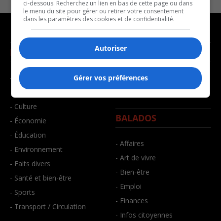
ci-dessous. Recherchez un lien en bas de cette page ou dans
le menu du site pour gérer ou retirer votre consentement
dans les paramètres des cookies et de confidentialité.
Autoriser
NOUVELLES
MUSIQUE
- Affaires municipales
- Décompte franco
Gérer vos préférences
- Communauté / Social
- Joué récemment
- Culture
BALADOS
- Économie
- Éducation
- Affaires
- Environnement
- Art de vivre
- Faits divers
- Bien-être
- Santé et bien-être
- Emploi
- Sports
- Finances
- Transport / Circulation
- Infos citoyennes