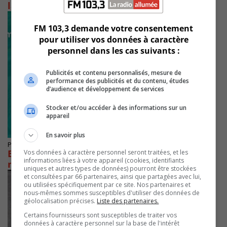
la nouvelle école Notre-Dame
FM 103,3 demande votre consentement
pour utiliser vos données à caractère
personnel dans les cas suivants :
Publicités et contenu personnalisés, mesure de
performance des publicités et du contenu, études
d’audience et développement de services
Stocker et/ou accéder à des informations sur un
appareil
En savoir plus
Publié le 22 avril 2025 à 14h47
Beloeil demande l’avis de ses citoyens sur la
Vos données à caractère personnel seront traitées, et les
informations liées à votre appareil (cookies, identifiants
mobilité durable
uniques et autres types de données) pourront être stockées
et consultées par 66 partenaires, ainsi que partagées avec lui,
ou utilisées spécifiquement par ce site. Nos partenaires et
nous-mêmes sommes susceptibles d'utiliser des données de
géolocalisation précises.
Liste des partenaires.
Certains fournisseurs sont susceptibles de traiter vos
données à caractère personnel sur la base de l'intérêt