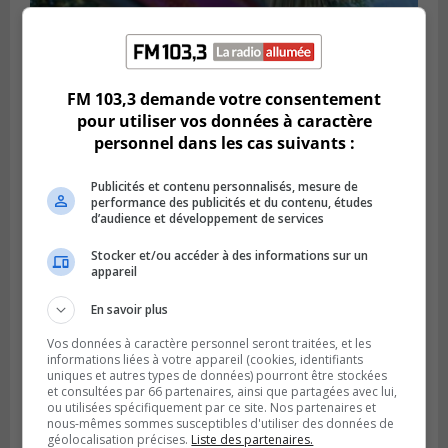
BROSSARD
Publié le 31 juillet 2026 à 12h00
Le transport à la demande du RTL prend
FM 103,3 demande votre consentement
de l’expansion à Brossard
pour utiliser vos données à caractère
personnel dans les cas suivants :
Publicités et contenu personnalisés, mesure de
performance des publicités et du contenu, études
d’audience et développement de services
Stocker et/ou accéder à des informations sur un
appareil
En savoir plus
Vos données à caractère personnel seront traitées, et les
informations liées à votre appareil (cookies, identifiants
uniques et autres types de données) pourront être stockées
BOUCHERVILLE
et consultées par 66 partenaires, ainsi que partagées avec lui,
Publié le 31 juillet 2026 à 06h57
ou utilisées spécifiquement par ce site. Nos partenaires et
Boucherville veut de la sécurité
nous-mêmes sommes susceptibles d'utiliser des données de
ferroviaire sur son territoire
géolocalisation précises.
Liste des partenaires.