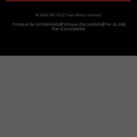
© 2026 FM 103,3 Tous droits réservés.
Politique de confidentialité
Politique d’accessibilité
Plan du site
Plan d'accessibilite
Comment installer notre vignette sur votre
appareil mobile