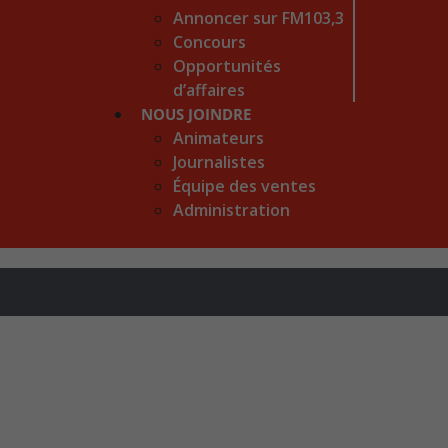
Annoncer sur FM103,3
Concours
Opportunités
d’affaires
NOUS JOINDRE
Animateurs
Journalistes
Équipe des ventes
Administration