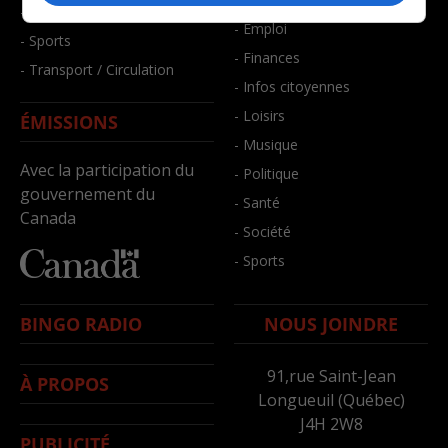
- Santé et bien-être
- Emploi
- Sports
- Finances
- Transport / Circulation
- Infos citoyennes
- Loisirs
ÉMISSIONS
- Musique
Avec la participation du
- Politique
gouvernement du
- Santé
Canada
- Société
- Sports
BINGO RADIO
NOUS JOINDRE
91,rue Saint-Jean
À PROPOS
Longueuil (Québec)
J4H 2W8
PUBLICITÉ