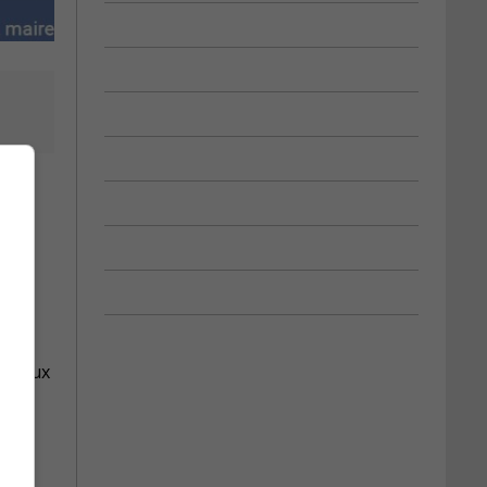
ées aux
u de