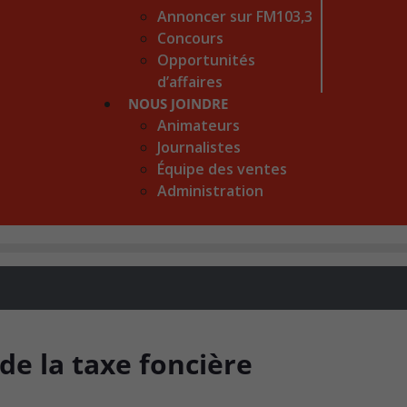
Annoncer sur FM103,3
Concours
Opportunités
d’affaires
NOUS JOINDRE
Animateurs
Journalistes
Équipe des ventes
Administration
de la taxe foncière