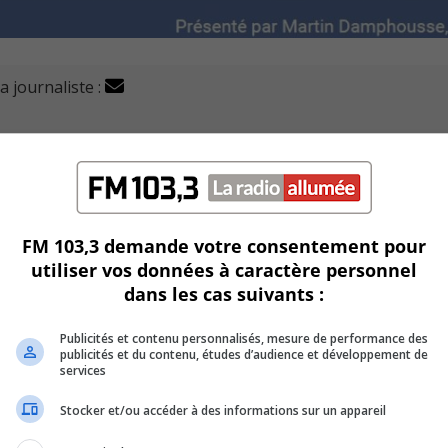
a journaliste :
taxes pour la prochaine année.
get 2026 de la Ville, tenu le 15 décembre dernier.
tte municipalité.
FM 103,3 demande votre consentement pour
utiliser vos données à caractère personnel
¢ par 100 $ d’évaluation, un des plus bas parmi les villes
dans les cas suivants :
Publicités et contenu personnalisés, mesure de performance des
infrastructures, l’environnement et les installations destin
publicités et du contenu, études d’audience et développement de
services
Stocker et/ou accéder à des informations sur un appareil
 complexe aquatique, des travaux de voirie, la remise à nivea