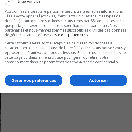
En savoir plus
 consultations publiques seront organisées sur certains pr
Vos données à caractère personnel seront traitées, et les informations
liées à votre appareil (cookies, identifiants uniques et autres types de
s un espace vert situé à l’est de la ville.
données) pourront être stockées et consultées par 66 partenaires, ainsi
que partagées avec lui, ou utilisées spécifiquement par ce site. Nos
partenaires et nous-mêmes sommes susceptibles d'utiliser des données
de géolocalisation précises.
Liste des partenaires.
Certains fournisseurs sont susceptibles de traiter vos données à
caractère personnel sur la base de l'intérêt légitime. Vous pouvez vous y
opposer en gérant vos options ci-dessous. Recherchez un lien en bas de
cette page ou dans le menu du site pour gérer ou retirer votre
consentement dans les paramètres des cookies et de confidentialité.
Gérer vos préférences
Autoriser