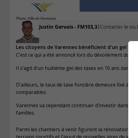
Photo: Ville de Varennes
|
Justin Gervais - FM103,3
Contacter le ou l
Les citoyens de Varennes bénéficient d'un gel de 
C’est ce qui a été annoncé lors du dévoilement du bud
Il s’agit d’un huitième gel des taxes en 10 ans dans ce
D’ailleurs, le taux de taxe foncière demeure fixé à 37 
comparables.
Varennes va cependant continuer d’investir dans ses 
familles.
Parmi les chantiers à venir figurent la rénovation du
terrains sportifs et l’ajout de nouvelles aires de jeux.