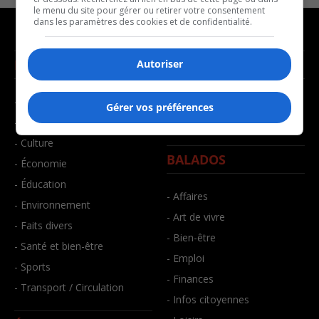
le menu du site pour gérer ou retirer votre consentement
dans les paramètres des cookies et de confidentialité.
NOUVELLES
MUSIQUE
Autoriser
- Affaires municipales
- Décompte franco
Gérer vos préférences
- Communauté / Social
- Joué récemment
- Culture
BALADOS
- Économie
- Éducation
- Affaires
- Environnement
- Art de vivre
- Faits divers
- Bien-être
- Santé et bien-être
- Emploi
- Sports
- Finances
- Transport / Circulation
- Infos citoyennes