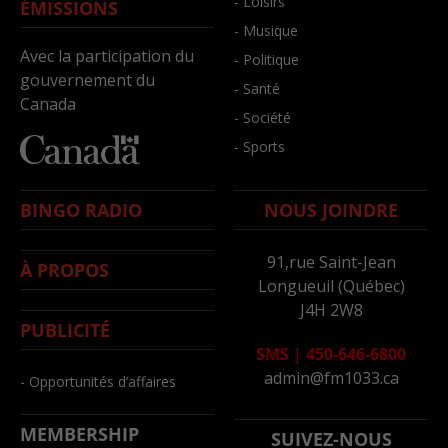
- Loisirs
ÉMISSIONS
- Musique
Avec la participation du
- Politique
gouvernement du
- Santé
Canada
- Société
- Sports
BINGO RADIO
NOUS JOINDRE
91,rue Saint-Jean
À PROPOS
Longueuil (Québec)
J4H 2W8
PUBLICITÉ
SMS
|
450-646-6800
admin@fm1033.ca
- Opportunités d’affaires
MEMBERSHIP
SUIVEZ-NOUS