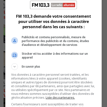
LONGUEUIL
Publié le 10 février 2025 à 07h58
Le Salon du livre jeunesse est couronné de
FM 103,3 demande votre consentement
succès
pour utiliser vos données à caractère
personnel dans les cas suivants :
Publicités et contenu personnalisés, mesure de
performance des publicités et du contenu, études
d’audience et développement de services
Stocker et/ou accéder à des informations sur un
appareil
En savoir plus
Vos données à caractère personnel seront traitées, et les
informations liées à votre appareil (cookies, identifiants
uniques et autres types de données) pourront être stockées
LONGUEUIL
et consultées par 66 partenaires, ainsi que partagées avec lui,
Publié le 15 janvier 2025 à 15h58
La Banque Scotia soutient le Théâtre de la
ou utilisées spécifiquement par ce site. Nos partenaires et
nous-mêmes sommes susceptibles d'utiliser des données de
Ville
géolocalisation précises.
Liste des partenaires.
Certains fournisseurs sont susceptibles de traiter vos