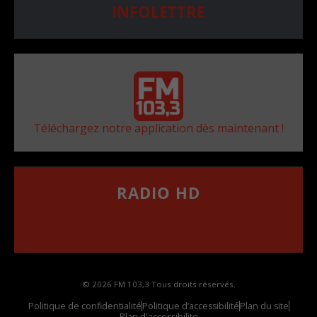
INFOLETTRE
Téléchargez notre application dès maintenant !
RADIO HD
••••••••••••••••••
Comment synthoniser la fréquence HD dans
votre voiture
© 2026 FM 103,3 Tous droits réservés.
Politique de confidentialité
Politique d’accessibilité
Plan du site
Plan d'accessibilite