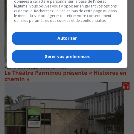
données à caractère personnel sur la base de l'intérêt
légitime. Vous pouvez vous y opposer en gérant vos options
ci-dessous. Recherchez un lien en bas de cette page ou dans
le menu du site pour gérer ou retirer votre consentement
dans les paramètres des cookies et de confidentialité.
Autoriser
Gérer vos préférences
Publié le 5 novembre 2024 à 11h06
Le Théâtre Parminou présente « Histoires en
chemin »