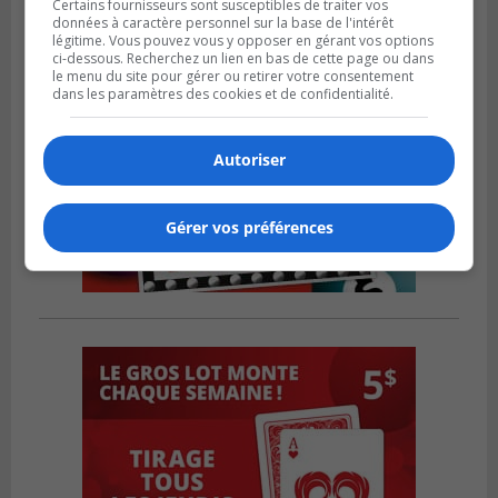
Certains fournisseurs sont susceptibles de traiter vos
données à caractère personnel sur la base de l'intérêt
légitime. Vous pouvez vous y opposer en gérant vos options
ci-dessous. Recherchez un lien en bas de cette page ou dans
le menu du site pour gérer ou retirer votre consentement
dans les paramètres des cookies et de confidentialité.
Autoriser
Gérer vos préférences