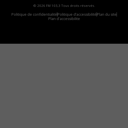
© 2026 FM 103,3 Tous droits réservés.
Politique de confidentialité
Politique d’accessibilité
Plan du site
Plan d'accessibilite
Comment installer notre vignette sur votre
appareil mobile