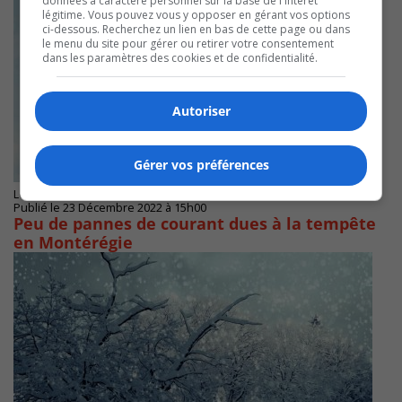
données à caractère personnel sur la base de l'intérêt
légitime. Vous pouvez vous y opposer en gérant vos options
ci-dessous. Recherchez un lien en bas de cette page ou dans
le menu du site pour gérer ou retirer votre consentement
dans les paramètres des cookies et de confidentialité.
Autoriser
Gérer vos préférences
LONGUEUIL
Publié le 23 Décembre 2022 à 15h00
Peu de pannes de courant dues à la tempête
en Montérégie