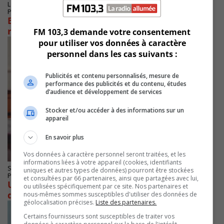
LONGUEUIL
Publié le 10 juillet 2024 à 09h09
Béryl : Avertissements de pluie forte sur la
région montréalaise
FM 103,3 demande votre consentement
pour utiliser vos données à caractère
personnel dans les cas suivants :
Publicités et contenu personnalisés, mesure de
performance des publicités et du contenu, études
d’audience et développement de services
Stocker et/ou accéder à des informations sur un
appareil
En savoir plus
Vos données à caractère personnel seront traitées, et les
informations liées à votre appareil (cookies, identifiants
SAINT-BRUNO-DE-MONTARVILLE
uniques et autres types de données) pourront être stockées
Publié le 15 janvier 2023 à 12h00
et consultées par 66 partenaires, ainsi que partagées avec lui,
Une journée pédagogique annulée par le CSS
ou utilisées spécifiquement par ce site. Nos partenaires et
des Patriotes
nous-mêmes sommes susceptibles d'utiliser des données de
géolocalisation précises.
Liste des partenaires.
Certains fournisseurs sont susceptibles de traiter vos