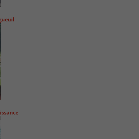
gueuil
oissance