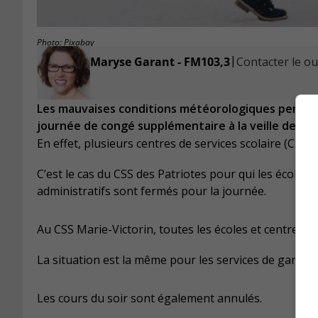
Photo: Pixabay
|
Maryse Garant - FM103,3
Contacter le ou 
Les mauvaises conditions météorologiques permette
journée de congé supplémentaire à la veille des g
En effet, plusieurs centres de services scolaire (CSS)
C’est le cas du CSS des Patriotes pour qui les écoles, 
administratifs sont fermés pour la journée.
Au CSS Marie-Victorin, toutes les écoles et centres 
La situation est la même pour les services de garde.
Les cours du soir sont également annulés.