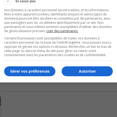
En savoir plus
iteurs, mais les services à distance sont offerts.
Vos données à caractère personnel seront traitées, et les informations
liées à votre appareil (cookies, identifiants uniques et autres types de
ries.
données) pourront être stockées et consultées par 66 partenaires, ainsi
que partagées avec lui, ou utilisées spécifiquement par ce site. Nos
les services de garde, le centre de formation générale aux a
partenaires et nous-mêmes sommes susceptibles d'utiliser des données
de géolocalisation précises.
Liste des partenaires.
es administratifs sont fermés pour la journée.
Certains fournisseurs sont susceptibles de traiter vos données à
caractère personnel sur la base de l'intérêt légitime. Vous pouvez vous y
 peuvent aussi rester à la maison aujourd’hui.
opposer en gérant vos options ci-dessous. Recherchez un lien en bas de
cette page ou dans le menu du site pour gérer ou retirer votre
la journée.
consentement dans les paramètres des cookies et de confidentialité.
Gérer vos préférences
Autoriser