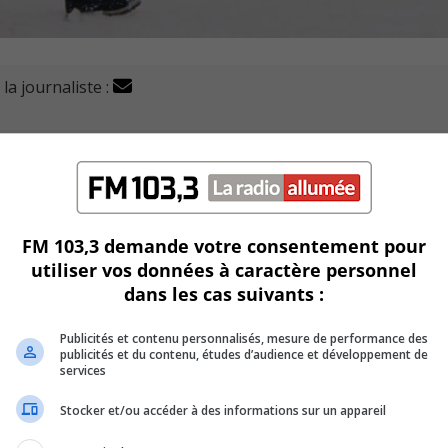
la journaliste :
nt à des milliers d’élèves de la Rive-Sud de profiter d’u
randes vacances de Noël.
 ont choisi de fermer leurs écoles en ce 23 décembre.
FM 103,3 demande votre consentement pour
les services de garde, les centres de formation et les centres
utiliser vos données à caractère personnel
dans les cas suivants :
de formation sont fermés aujourd’hui.
Publicités et contenu personnalisés, mesure de performance des
publicités et du contenu, études d’audience et développement de
services
Stocker et/ou accéder à des informations sur un appareil