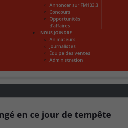
Annoncer sur FM103,3
Concours
Opportunités
d’affaires
NOUS JOINDRE
Animateurs
Journalistes
Équipe des ventes
Administration
ongé en ce jour de tempête