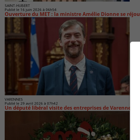
SAINT-HUBERT
Publié le 16 juin 2026 à 06h54
Ouverture du MET : la ministre Amélie Dionne se réjou
VARENNES
Publié le 29 avril 2026 à 07h42
Un député libéral visite des entreprises de Varennes e