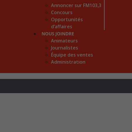
Annoncer sur FM103,3
Concours
Opportunités
d’affaires
NOUS JOINDRE
Animateurs
Journalistes
Équipe des ventes
Administration