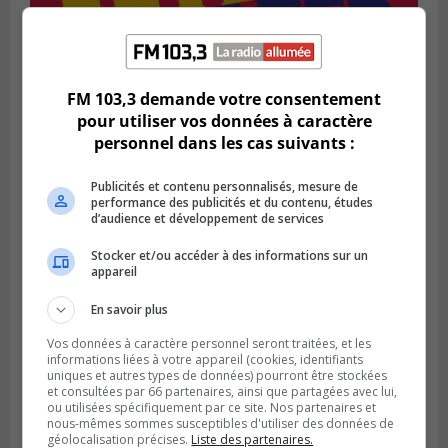
SAINT-BRUNO-DE-MONTARVILLE
Publié le 2 août 2026 à 08h06
La Fête des parcs est de retour à Saint-
FM 103,3 demande votre consentement
Bruno
pour utiliser vos données à caractère
personnel dans les cas suivants :
Publicités et contenu personnalisés, mesure de
performance des publicités et du contenu, études
d’audience et développement de services
Stocker et/ou accéder à des informations sur un
appareil
En savoir plus
Vos données à caractère personnel seront traitées, et les
informations liées à votre appareil (cookies, identifiants
uniques et autres types de données) pourront être stockées
SAINT-CATHERINE
et consultées par 66 partenaires, ainsi que partagées avec lui,
Publié le 30 juillet 2026 à 07h58
ou utilisées spécifiquement par ce site. Nos partenaires et
Sainte-Catherine prolonge son aide
nous-mêmes sommes susceptibles d'utiliser des données de
financière au Complexe Le Partage
géolocalisation précises.
Liste des partenaires.