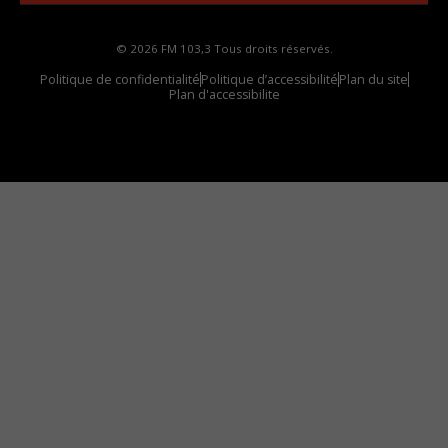
© 2026 FM 103,3 Tous droits réservés.
Politique de confidentialité
Politique d’accessibilité
Plan du site
Plan d'accessibilite
Comment installer notre vignette sur votre
appareil mobile