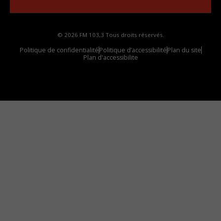
© 2026 FM 103,3 Tous droits réservés.
Politique de confidentialité
Politique d’accessibilité
Plan du site
Plan d'accessibilite
Comment installer notre vignette sur votre