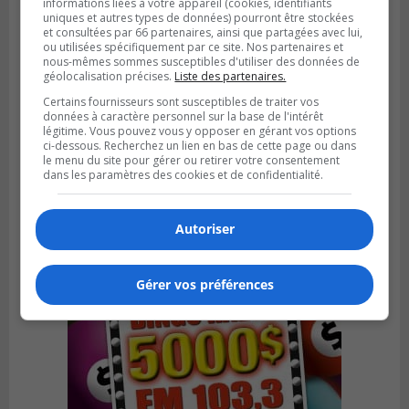
informations liées à votre appareil (cookies, identifiants
uniques et autres types de données) pourront être stockées
et consultées par 66 partenaires, ainsi que partagées avec lui,
ou utilisées spécifiquement par ce site. Nos partenaires et
nous-mêmes sommes susceptibles d'utiliser des données de
géolocalisation précises.
Liste des partenaires.
Certains fournisseurs sont susceptibles de traiter vos
VIEUX-LONGUEUIL
données à caractère personnel sur la base de l'intérêt
Publié le 31 juillet 2026 à 14h20
légitime. Vous pouvez vous y opposer en gérant vos options
Le RTL dévoile sa nouvelle flotte de
ci-dessous. Recherchez un lien en bas de cette page ou dans
transport adapté
le menu du site pour gérer ou retirer votre consentement
dans les paramètres des cookies et de confidentialité.
Autoriser
Gérer vos préférences