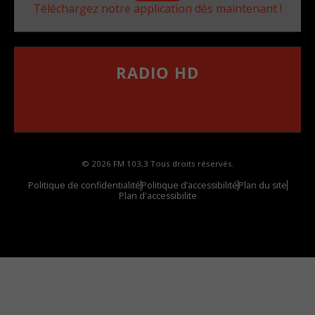
Téléchargez notre application dès maintenant !
RADIO HD
••••••••••••••••••
Comment synthoniser la fréquence HD dans
votre voiture
© 2026 FM 103,3 Tous droits réservés.
Politique de confidentialité
Politique d’accessibilité
Plan du site
Plan d'accessibilite