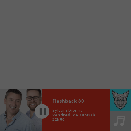
internet de la Radio allumée au
www.fm1033.ca
Ensuite cliquez sur l’icône situé au bas de
votre écran
(celui qui représente un carré incluant une
flèche dirigé vers le haut)
Cliquez maintenant sur l’option Ajouter sur
l’écran d’accueil et vous verrez apparaître le
logo du FM 103,3
Faites Enregistrer en haut à droite.
Et voilà! Toutes les infos et l’écoute de votre radio
locale vous sont maintenant accessibles en un clic!
Audio
Flashback 80
00:00
00:00
Player
Sylvain Dionne
Vendredi de 18h00 à
22h00