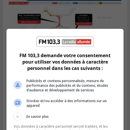
FM 103,3 demande votre consentement
pour utiliser vos données à caractère
personnel dans les cas suivants :
BOUCHERVILLE
Publié le 5 août 2026 à 15h25
Le MTMD annonce des fermetures sur
Publicités et contenu personnalisés, mesure de
performance des publicités et du contenu, études
l’autoroute 20 à Boucherville
d’audience et développement de services
Stocker et/ou accéder à des informations sur un
appareil
En savoir plus
Vos données à caractère personnel seront traitées, et les