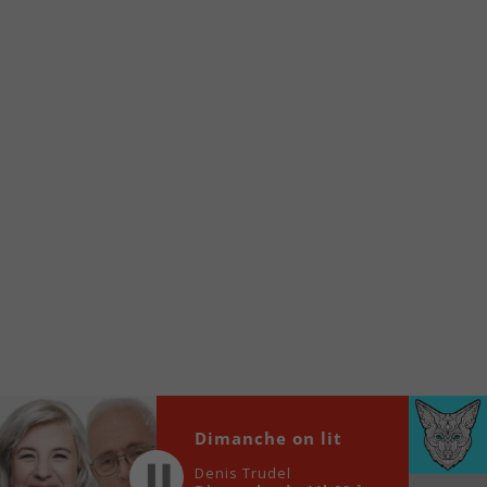
À partir de votre téléphone, allez sur le site
internet de la Radio allumée au
www.fm1033.ca
Ensuite cliquez sur l’icône situé au bas de
votre écran
(celui qui représente un carré incluant une
flèche dirigé vers le haut)
Cliquez maintenant sur l’option Ajouter sur
l’écran d’accueil et vous verrez apparaître le
logo du FM 103,3
Faites Enregistrer en haut à droite.
Et voilà! Toutes les infos et l’écoute de votre radio
locale vous sont maintenant accessibles en un clic!
Audio
00:00
00:00
Dimanche on lit
Player
Denis Trudel