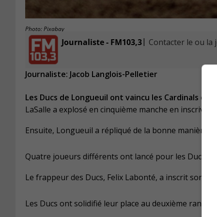
Photo: Pixabay
|
Journaliste - FM103,3
Contacter le ou la 
Journaliste: Jacob Langlois-Pelletier
Les Ducs de Longueuil ont vaincu les Cardinals de LaS
LaSalle a explosé en cinquième manche en inscrivant 
Ensuite, Longueuil a répliqué de la bonne manière en
Quatre joueurs différents ont lancé pour les Ducs lor
Le frappeur des Ducs, Felix Labonté, a inscrit son pre
Les Ducs ont solidifié leur place au deuxième rang de l