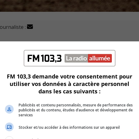
journaliste :
alle par la marque de 9 à 6 au stade Eloi Viau, jeudi soir.
cinq points.
FM 103,3 demande votre consentement pour
utiliser vos données à caractère personnel
 marquant eux aussi cinq points lors de la sixième manche.
dans les cas suivants :
s de la rencontre.
Publicités et contenu personnalisés, mesure de performance des
publicités et du contenu, études d’audience et développement de
mier coup de circuit de la saison.
services
Stocker et/ou accéder à des informations sur un appareil
a Division centre grâce à cette victoire.