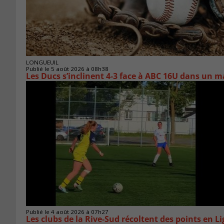
LONGUEUIL
Publié le 5 août 2026 à 08h38
Les Ducs s’inclinent 4‑3 face à ABC 16U dans un m
Publié le 4 août 2026 à 07h27
Les clubs de la Rive-Sud récoltent des points en L