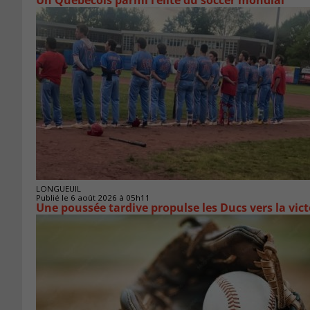
Un Québécois parmi l’élite du soccer mondial
LONGUEUIL
Publié le 6 août 2026 à 05h11
Une poussée tardive propulse les Ducs vers la vict