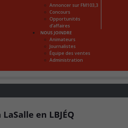
Annoncer sur FM103,3
Concours
Opportunités
d’affaires
NOUS JOINDRE
Animateurs
Journalistes
Équipe des ventes
Administration
à LaSalle en LBJÉQ