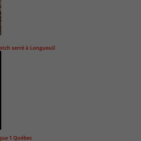
atch serré à Longueuil
igue 1 Québec