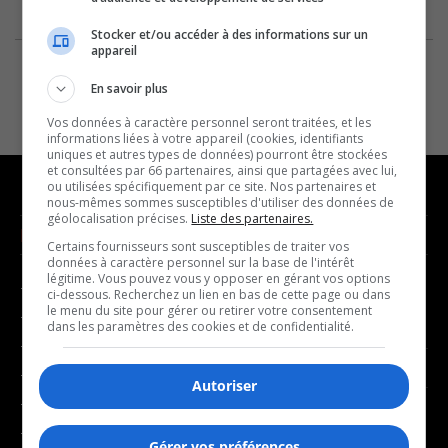
Stocker et/ou accéder à des informations sur un
appareil
En savoir plus
Vos données à caractère personnel seront traitées, et les
informations liées à votre appareil (cookies, identifiants
uniques et autres types de données) pourront être stockées
et consultées par 66 partenaires, ainsi que partagées avec lui,
ou utilisées spécifiquement par ce site. Nos partenaires et
nous-mêmes sommes susceptibles d'utiliser des données de
géolocalisation précises.
Liste des partenaires.
NOUVELLES
MUSIQUE
Certains fournisseurs sont susceptibles de traiter vos
données à caractère personnel sur la base de l'intérêt
légitime. Vous pouvez vous y opposer en gérant vos options
- Affaires municipales
- Décompte franco
ci-dessous. Recherchez un lien en bas de cette page ou dans
le menu du site pour gérer ou retirer votre consentement
- Communauté / Social
- Joué récemment
dans les paramètres des cookies et de confidentialité.
- Culture
BALADOS
- Économie
Autoriser
- Éducation
- Affaires
- Environnement
Gérer vos préférences