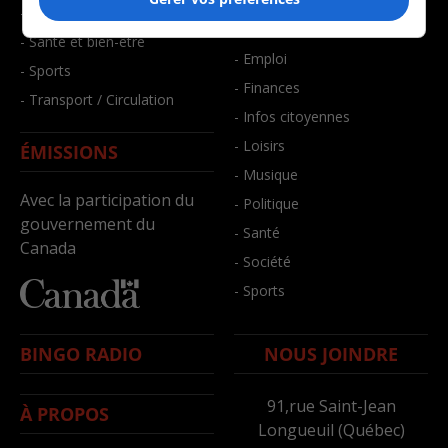
- Art de vivre
- Faits divers
- Bien-être
- Santé et bien-être
- Emploi
- Sports
- Finances
- Transport / Circulation
- Infos citoyennes
- Loisirs
ÉMISSIONS
- Musique
Avec la participation du
- Politique
gouvernement du
- Santé
Canada
- Société
- Sports
BINGO RADIO
NOUS JOINDRE
91,rue Saint-Jean
À PROPOS
Longueuil (Québec)