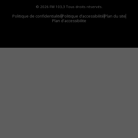
© 2026 FM 103,3 Tous droits réservés.
Politique de confidentialité
Politique d’accessibilité
Plan du site
Plan d'accessibilite
Comment installer notre vignette sur votre
appareil mobile