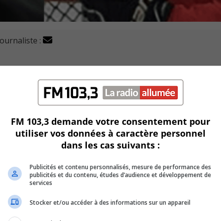
journaliste :
hockey de la formation longueuilloise de la Ligue de ho
iation Sportive les Sélects inc, Pierre Petroni, ne retourne p
FM 103,3 demande votre consentement pour
utiliser vos données à caractère personnel
dans les cas suivants :
ipe en juin, et son adjoint est Maxime Cyr, ancien joueur des
Publicités et contenu personnalisés, mesure de performance des
publicités et du contenu, études d’audience et développement de
CF, Francis Gourdeau et David Marcotte, qui fait un retour,
services
Stocker et/ou accéder à des informations sur un appareil
iée à Sean Gilbert, qui effectue un retour pour travailler sur