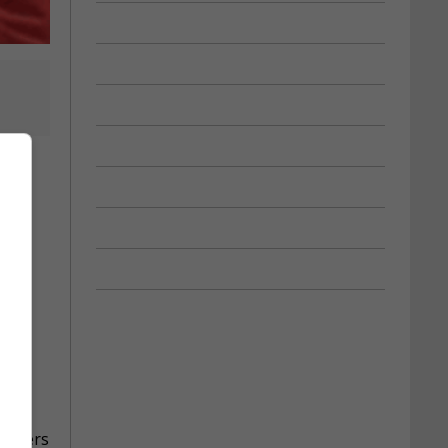
ckey
as
 divers