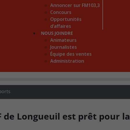
Annoncer sur FM103,3
Concours
Opportunités
d’affaires
NOUS JOINDRE
Animateurs
Journalistes
Équipe des ventes
Administration
ports
 de Longueuil est prêt pour la