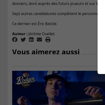
dossiers, dont auprès des futurs joueurs et sur le su
Sept autres candidatures complètent le personnel h
Ce dernier est Éric Belzile.
Auteur :
Jérôme Ouellet
Vous aimerez aussi