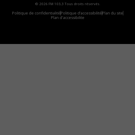
© 2026 FM 103,3 Tous droits réservés.
Politique de confidentialité
Politique d’accessibilité
Plan du site
Plan d'accessibilite
Comment installer notre vignette sur votre
appareil mobile