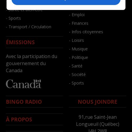
- Faits divers
- Bien-être
- Santé et bien-être
- Emploi
- Sports
- Finances
- Transport / Circulation
- Infos citoyennes
- Loisirs
ÉMISSIONS
- Musique
Avec la participation du
- Politique
gouvernement du
- Santé
Canada
- Société
- Sports
BINGO RADIO
NOUS JOINDRE
91,rue Saint-Jean
À PROPOS
Longueuil (Québec)
J4H 2W8