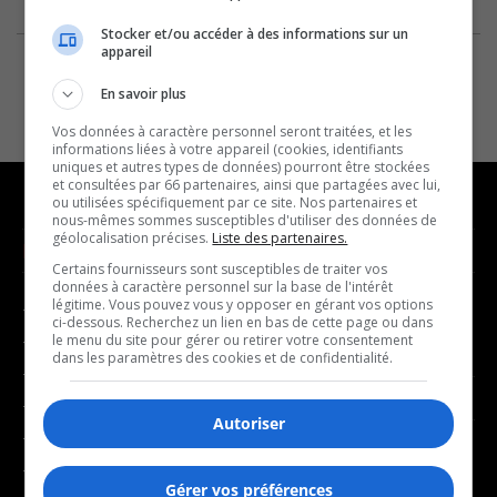
Stocker et/ou accéder à des informations sur un
appareil
En savoir plus
Vos données à caractère personnel seront traitées, et les
informations liées à votre appareil (cookies, identifiants
uniques et autres types de données) pourront être stockées
et consultées par 66 partenaires, ainsi que partagées avec lui,
ou utilisées spécifiquement par ce site. Nos partenaires et
nous-mêmes sommes susceptibles d'utiliser des données de
géolocalisation précises.
Liste des partenaires.
NOUVELLES
MUSIQUE
Certains fournisseurs sont susceptibles de traiter vos
données à caractère personnel sur la base de l'intérêt
légitime. Vous pouvez vous y opposer en gérant vos options
- Affaires municipales
- Décompte franco
ci-dessous. Recherchez un lien en bas de cette page ou dans
- Communauté / Social
- Joué récemment
le menu du site pour gérer ou retirer votre consentement
dans les paramètres des cookies et de confidentialité.
- Culture
BALADOS
- Économie
Autoriser
- Éducation
- Affaires
- Environnement
- Art de vivre
Gérer vos préférences