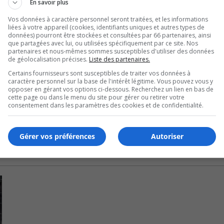
En savoir plus
entors, qui vont les soutenir dans leurs tâches.
Vos données à caractère personnel seront traitées, et les informations
liées à votre appareil (cookies, identifiants uniques et autres types de
ces de la clientèle et des services offerts au soutien à
domi
données) pourront être stockées et consultées par 66 partenaires, ainsi
que partagées avec lui, ou utilisées spécifiquement par ce site. Nos
partenaires et nous-mêmes sommes susceptibles d'utiliser des données
frir un suivi rapide à plusieurs usagers.
de géolocalisation précises.
Liste des partenaires.
Certains fournisseurs sont susceptibles de traiter vos données à
CISSS.
caractère personnel sur la base de l'intérêt légitime. Vous pouvez vous y
opposer en gérant vos options ci-dessous. Recherchez un lien en bas de
 triplé depuis l’é
dition 202
2.
cette page ou dans le menu du site pour gérer ou retirer votre
consentement dans les paramètres des cookies et de confidentialité.
Gérer vos préférences
Autoriser