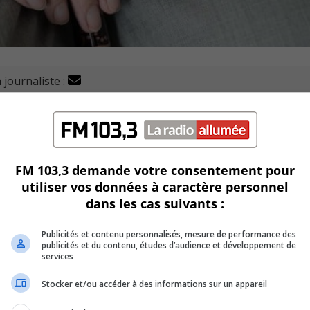
 journaliste :
le Centre intégré de santé et de services sociaux (CISSS
en à domicile.
embauche des élèves à cette fin.
FM 103,3 demande votre consentement pour
utiliser vos données à caractère personnel
res.
dans les cas suivants :
ocaux de services communautaires (CLSC) de la région.
Publicités et contenu personnalisés, mesure de performance des
publicités et du contenu, études d’audience et développement de
es, ou sept autres à celui de Longueuil-Ouest.
services
Stocker et/ou accéder à des informations sur un appareil
l’autonomie des personnes âgées et à domicile.