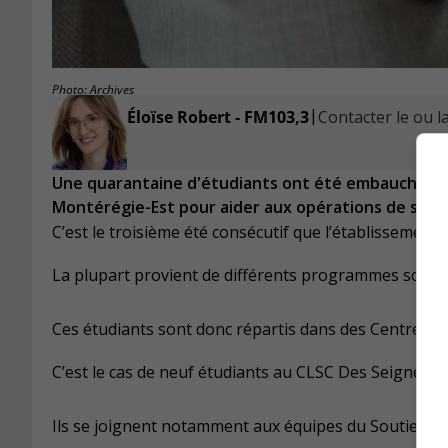
Photo: Archives
|
Éloïse Robert - FM103,3
Contacter le ou la
Une quarantaine d'étudiants ont été embauché par 
Montérégie-Est pour aider aux opérations de souti
C’est le troisième été consécutif que l’établissement 
La plupart provient de différents programmes scolai
Ces étudiants sont donc répartis dans des Centres l
C’est le cas de neuf étudiants au CLSC Des Seigneuri
Ils se joignent notamment aux équipes du Soutien à 