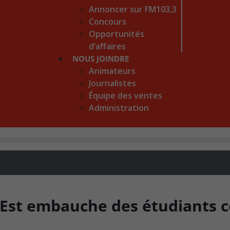
Annoncer sur FM103,3
Concours
Opportunités
d’affaires
NOUS JOINDRE
Animateurs
Journalistes
Équipe des ventes
Administration
-Est embauche des étudiants c