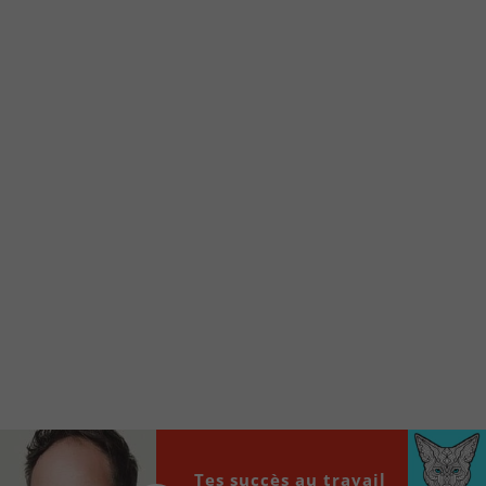
Voici la procédure ;)
À partir de votre téléphone, allez sur le site
internet de la Radio allumée au
www.fm1033.ca
Ensuite cliquez sur l’icône situé au bas de
votre écran
(celui qui représente un carré incluant une
flèche dirigé vers le haut)
Cliquez maintenant sur l’option Ajouter sur
l’écran d’accueil et vous verrez apparaître le
logo du FM 103,3
Faites Enregistrer en haut à droite.
Et voilà! Toutes les infos et l’écoute de votre radio
locale vous sont maintenant accessibles en un clic!
Audio
00:00
00:00
Player
Tes succès au travail