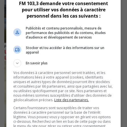
FM 103,3 demande votre consentement
pour utiliser vos données à caractère
personnel dans les cas suivants :
Publicités et contenu personnalisés, mesure de
performance des publicités et du contenu, études
d’audience et développement de services
Publié le 31 mai 2021 à 15h14
Stocker et/ou accéder à des informations sur un
La construction du complexe aquatique de
appareil
Longueuil retardée
En savoir plus
Vos données à caractère personnel seront traitées, et les
informations liées à votre appareil (cookies, identifiants
uniques et autres types de données) pourront être stockées
et consultées par 66 partenaires, ainsi que partagées avec lui,
ou utilisées spécifiquement par ce site. Nos partenaires et
nous-mêmes sommes susceptibles d'utiliser des données de
géolocalisation précises.
Liste des partenaires.
Certains fournisseurs sont susceptibles de traiter vos
données à caractère personnel sur la base de l'intérêt
légitime. Vous pouvez vous y opposer en gérant vos options
ci-dessous. Recherchez un lien en bas de cette page ou dans
le menu du site pour gérer ou retirer votre consentement