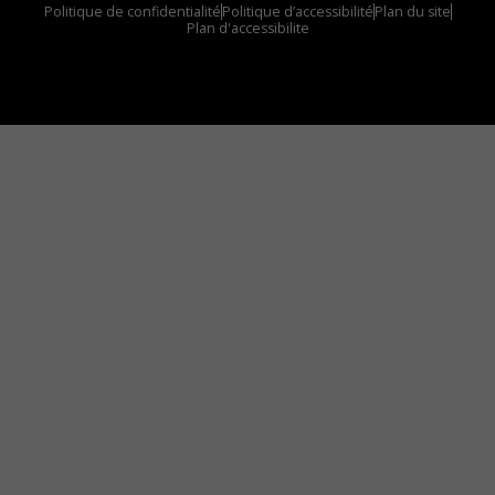
Politique de confidentialité
Politique d’accessibilité
Plan du site
Plan d'accessibilite
Comment installer notre vignette sur votre
appareil mobile
Vous avez envie d’écouter le FM 103,3 ou notre