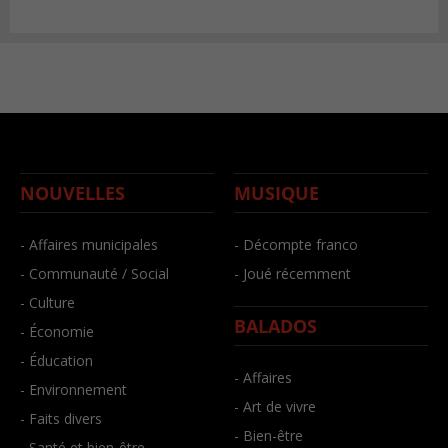
NOUVELLES
MUSIQUE
- Affaires municipales
- Décompte franco
- Communauté / Social
- Joué récemment
- Culture
BALADOS
- Économie
- Éducation
- Affaires
- Environnement
- Art de vivre
- Faits divers
- Bien-être
- Santé et bien-être