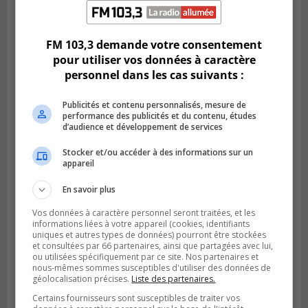
Publié le 4 août 2026 à 14h02
Saint-Constant signe une nouvelle
convention pour le bien de la population
FM 103,3 demande votre consentement
pour utiliser vos données à caractère
personnel dans les cas suivants :
Publicités et contenu personnalisés, mesure de
performance des publicités et du contenu, études
d’audience et développement de services
Stocker et/ou accéder à des informations sur un
appareil
En savoir plus
Vos données à caractère personnel seront traitées, et les
SAINT-LAMBERT
informations liées à votre appareil (cookies, identifiants
Publié le 4 août 2026 à 12h00
Une conseillère de Saint-Lambert craint le
uniques et autres types de données) pourront être stockées
et consultées par 66 partenaires, ainsi que partagées avec lui,
développement de MET
ou utilisées spécifiquement par ce site. Nos partenaires et
nous-mêmes sommes susceptibles d'utiliser des données de
géolocalisation précises.
Liste des partenaires.
Certains fournisseurs sont susceptibles de traiter vos