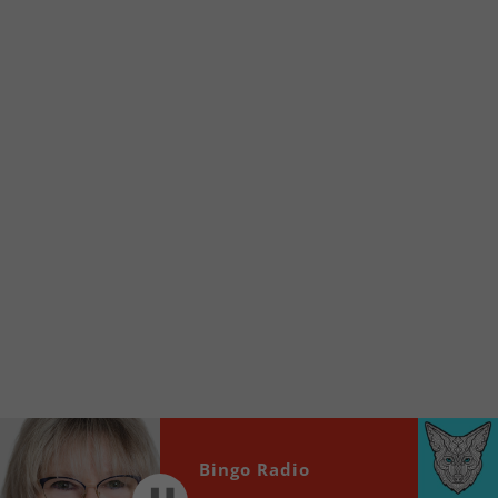
À partir de votre téléphone, allez sur le site
internet de la Radio allumée au
www.fm1033.ca
Ensuite cliquez sur l’icône situé au bas de
votre écran
(celui qui représente un carré incluant une
flèche dirigé vers le haut)
Cliquez maintenant sur l’option Ajouter sur
l’écran d’accueil et vous verrez apparaître le
logo du FM 103,3
Faites Enregistrer en haut à droite.
Et voilà! Toutes les infos et l’écoute de votre radio
locale vous sont maintenant accessibles en un clic!
Audio
00:00
00:00
Player
Bingo Radio