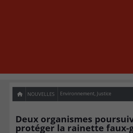
Environnement
,
Justice
NOUVELLES
Deux organismes poursui
protéger la rainette faux-g