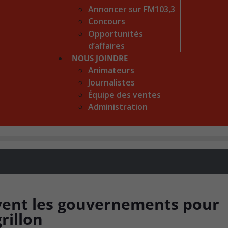
Annoncer sur FM103,3
Concours
Opportunités
d’affaires
NOUS JOINDRE
Animateurs
Journalistes
Équipe des ventes
Administration
vent les gouvernements pour
rillon