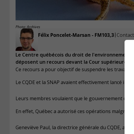
Photo: Archives
|
Félix Poncelet-Marsan - FM103,3
Contacte
Le Centre québécois du droit de l'environnement (C
déposent un recours devant la Cour supérieure du 
Ce recours a pour objectif de suspendre les travaux
Le CQDE et la SNAP avaient effectivement lancé il 
Leurs membres voulaient que le gouvernement cesse 
En effet, Québec a autorisé ces opérations malgré l
Geneviève Paul, la directrice générale du CQDE, affir