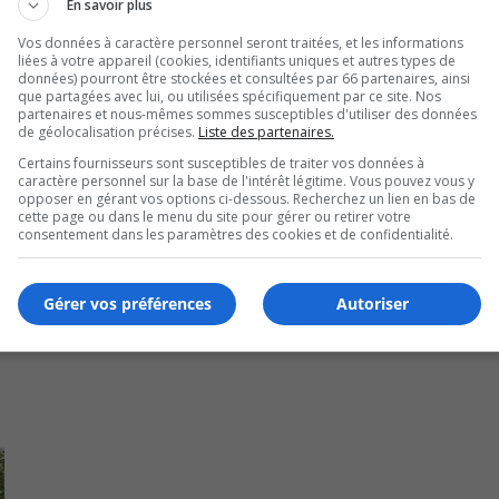
En savoir plus
érale le ministre de l’Environnement et du Changement clim
Vos données à caractère personnel seront traitées, et les informations
liées à votre appareil (cookies, identifiants uniques et autres types de
données) pourront être stockées et consultées par 66 partenaires, ainsi
recommander un décret pour la protection de l’habitat essent
que partagées avec lui, ou utilisées spécifiquement par ce site. Nos
partenaires et nous-mêmes sommes susceptibles d'utiliser des données
de géolocalisation précises.
Liste des partenaires.
Certains fournisseurs sont susceptibles de traiter vos données à
utres recours prochainement pour faire progresser ce dossie
caractère personnel sur la base de l'intérêt légitime. Vous pouvez vous y
opposer en gérant vos options ci-dessous. Recherchez un lien en bas de
cette page ou dans le menu du site pour gérer ou retirer votre
consentement dans les paramètres des cookies et de confidentialité.
Gérer vos préférences
Autoriser