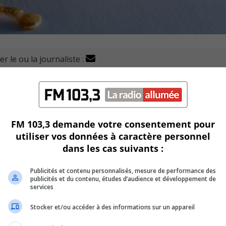
r le ou la journaliste :
QDE) et la Société pour la nature et les parcs (SNAP)
Québec pour protéger l’habitat de la rainette faux-grillo
 de prolongement du boulevard Béliveau à Longueuil.
FM 103,3 demande votre consentement pour
utiliser vos données à caractère personnel
y a deux semaines un ultimatum au gouvernement.
dans les cas suivants :
immédiatement la destruction de l’habitat.
Publicités et contenu personnalisés, mesure de performance des
publicités et du contenu, études d’audience et développement de
a présence d’une espèce menacée dans cette zone.
services
Stocker et/ou accéder à des informations sur un appareil
me que Québec a ainsi « abdiqué ses responsabilités ».