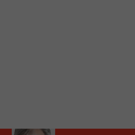
C
Vous avez envie d’écouter le FM 103,3 ou notre nouv
Ajoutez un signet FM 103,3 sur votre écran d’accueil
Voici la procédure ;)
À partir de votre téléphone, allez sur le site inte
Ensuite cliquez sur l’icône situé au bas de votre éc
(celui qui représente un carré incluant une flèche d
Cliquez maintenant sur l’option Ajouter sur l’écran
Faites Enregistrer en haut à droite.
Et voilà! Toutes les infos et l’écoute de votre radio loca
Audio