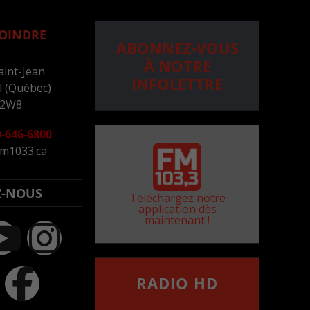
OINDRE
ABONNEZ-VOUS
À NOTRE
aint-Jean
INFOLETTRE
 (Québec)
 2W8
-646-6800
m1033.ca
Z-NOUS
Téléchargez notre
application dès
maintenant !
RADIO HD
••••••••••••••••••
Comment synthoniser la