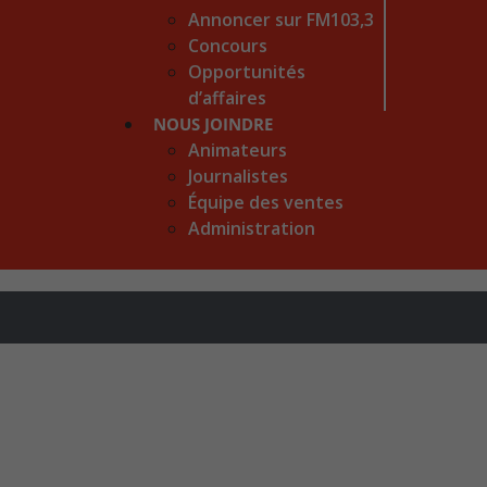
Annoncer sur FM103,3
Concours
Opportunités
d’affaires
NOUS JOINDRE
Animateurs
Journalistes
Équipe des ventes
Administration