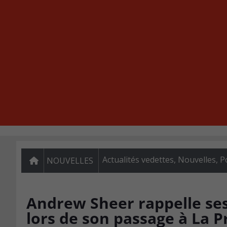
Actualités vedettes
,
Nouvelles
,
P
NOUVELLES
Andrew Sheer rappelle se
lors de son passage à La P