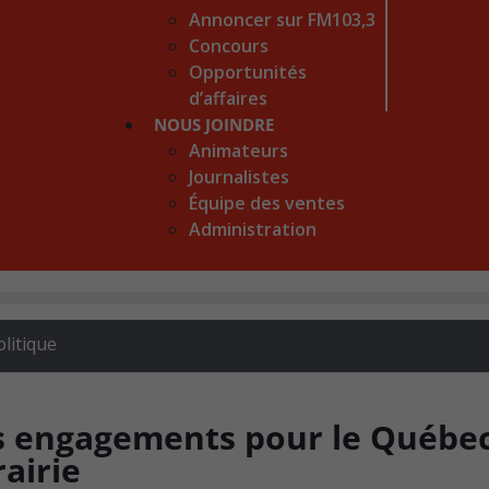
Annoncer sur FM103,3
Concours
Opportunités
d’affaires
NOUS JOINDRE
Animateurs
Journalistes
Équipe des ventes
Administration
olitique
s engagements pour le Québe
rairie