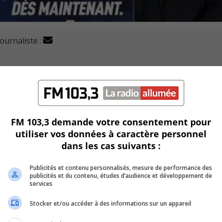
journaliste :
que la protection du français au pays est un élément es
diqué qu’un gouvernement conservateur va moderniser la Loi s
icielles.
FM 103,3 demande votre consentement pour
utiliser vos données à caractère personnel
dans les cas suivants :
ettre fin aux chicanes entre le Québec et Ottawa et va plut
Publicités et contenu personnalisés, mesure de performance des
publicités et du contenu, études d’audience et développement de
 le Québec et la Canada.
services
U
Stocker et/ou accéder à des informations sur un appareil
00:00
U