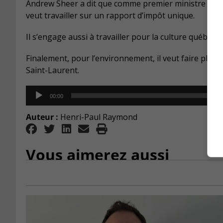
Andrew Sheer a dit que comme premier ministre il n’int
veut travailler sur un rapport d’impôt unique.
Il s’engage aussi à travailler pour la culture québéco
Finalement, pour l’environnement, il veut faire plus,
Saint-Laurent.
Audio
00:00
Player
Auteur :
Henri-Paul Raymond
Vous aimerez aussi