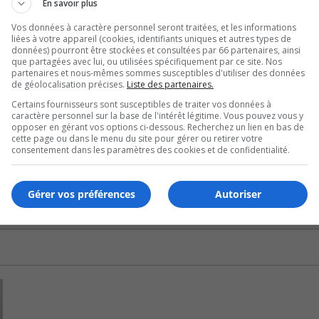
Ar
En savoir plus
erviendra pas sur la Loi 21 sur la laïcité de l’État au Québe
ke
Vos données à caractère personnel seront traitées, et les informations
to
liées à votre appareil (cookies, identifiants uniques et autres types de
données) pourront être stockées et consultées par 66 partenaires, ainsi
ise et à supporter le volet économique d’ici pour créer de l’e
in
que partagées avec lui, ou utilisées spécifiquement par ce site. Nos
or
partenaires et nous-mêmes sommes susceptibles d'utiliser des données
 dont s’attaquer aux déversements d’eau souillées dans le fl
de géolocalisation précises.
Liste des partenaires.
de
Certains fournisseurs sont susceptibles de traiter vos données à
vo
caractère personnel sur la base de l'intérêt légitime. Vous pouvez vous y
opposer en gérant vos options ci-dessous. Recherchez un lien en bas de
U
cette page ou dans le menu du site pour gérer ou retirer votre
00:00
U
consentement dans les paramètres des cookies et de confidentialité.
Ar
ke
Gérer vos préférences
Autoriser
to
in
or
de
vo