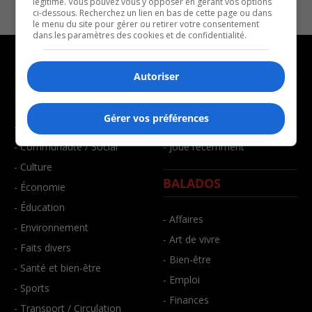
légitime. Vous pouvez vous y opposer en gérant vos options
ci-dessous. Recherchez un lien en bas de cette page ou dans
le menu du site pour gérer ou retirer votre consentement
dans les paramètres des cookies et de confidentialité.
Autoriser
NOUVELLES
MUSIQUE
Gérer vos préférences
- Affaires municipales
- Décompte franco
- Communauté / Social
- Joué récemment
- Culture
BALADOS
- Économie
- Éducation
- Affaires
- Environnement
- Art de vivre
- Faits divers
- Bien-être
- Santé et bien-être
- Emploi
- Sports
- Finances
- Transport / Circulation