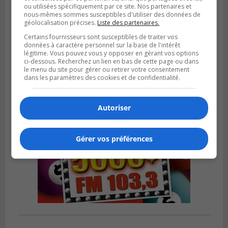
ou utilisées spécifiquement par ce site. Nos partenaires et
nous-mêmes sommes susceptibles d'utiliser des données de
LA PRAIRIE
géolocalisation précises.
Liste des partenaires.
Publié le 4 août 2026 à 15h50
Le mur du rempart de La Prairie retrouve
Certains fournisseurs sont susceptibles de traiter vos
données à caractère personnel sur la base de l'intérêt
sa jeunesse
légitime. Vous pouvez vous y opposer en gérant vos options
ci-dessous. Recherchez un lien en bas de cette page ou dans
le menu du site pour gérer ou retirer votre consentement
dans les paramètres des cookies et de confidentialité.
Autoriser
Gérer vos préférences