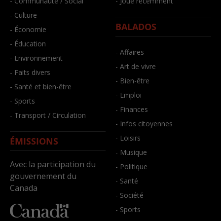
- Communauté / Social
- Joué récemment
- Culture
BALADOS
- Économie
- Éducation
- Affaires
- Environnement
- Art de vivre
- Faits divers
- Bien-être
- Santé et bien-être
- Emploi
- Sports
- Finances
- Transport / Circulation
- Infos citoyennes
- Loisirs
ÉMISSIONS
- Musique
Avec la participation du
- Politique
gouvernement du
- Santé
Canada
- Société
- Sports