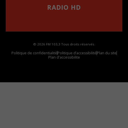
RADIO HD
••••••••••••••••••
Comment synthoniser la fréquence HD dans
votre voiture
© 2026 FM 103,3 Tous droits réservés.
Politique de confidentialité
Politique d’accessibilité
Plan du site
Plan d'accessibilite