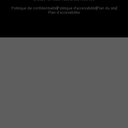
Politique de confidentialité
Politique d’accessibilité
Plan du site
Plan d'accessibilite
Comment installer notre vignette sur votre
appareil mobile