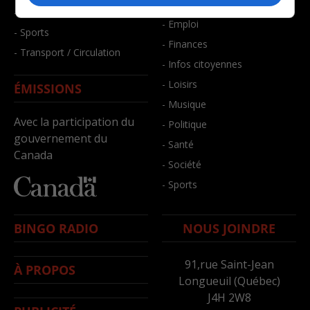
- Bien-être
- Santé et bien-être
- Emploi
- Sports
- Finances
- Transport / Circulation
- Infos citoyennes
- Loisirs
ÉMISSIONS
- Musique
Avec la participation du
- Politique
gouvernement du
- Santé
Canada
- Société
- Sports
BINGO RADIO
NOUS JOINDRE
91,rue Saint-Jean
À PROPOS
Longueuil (Québec)
J4H 2W8