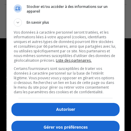
Stocker et/ou accéder à des informations sur un
appareil
En savoir plus
Vos données à caractère personnel seront traitées, et les
informations liées à votre appareil (cookies, identifiants
uniques et autres types de données) pourront être stockées
et consultées par 66 partenaires, ainsi que partagées avec lui,
ou utilisées spécifiquement par ce site. Nos partenaires et
nous-mêmes sommes susceptibles d'utiliser des données de
géolocalisation précises.
Liste des partenaires.
NOUVELLES
MUSIQUE
Certains fournisseurs sont susceptibles de traiter vos
données à caractère personnel sur la base de l'intérêt
- Affaires municipales
- Décompte franco
légitime. Vous pouvez vous y opposer en gérant vos options
ci-dessous. Recherchez un lien en bas de cette page ou dans
- Communauté / Social
- Joué récemment
le menu du site pour gérer ou retirer votre consentement
dans les paramètres des cookies et de confidentialité.
- Culture
BALADOS
- Économie
Autoriser
- Éducation
- Affaires
- Environnement
- Art de vivre
Gérer vos préférences
- Faits divers