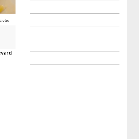
Photo:
evard