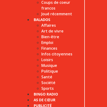
Coups de coeur
francos
Joué récemment
BALADOS
Affaires
Art de vivre
Bien-être
Emploi
Finances
Infos citoyennes
Loisirs
Musique
Politique
Santé
Société
Sports
BINGO RADIO
AS DE CŒUR
PUBLICITÉ