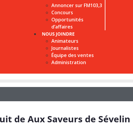
Annoncer sur FM103,3
Concours
Opportunités
d’affaires
NOUS JOINDRE
Animateurs
Journalistes
Équipe des ventes
Administration
uit de Aux Saveurs de Sévelin