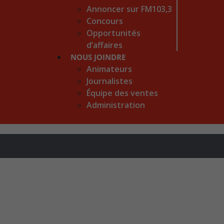
Annoncer sur FM103,3
Concours
Opportunités
d’affaires
NOUS JOINDRE
Animateurs
Journalistes
Équipe des ventes
Administration