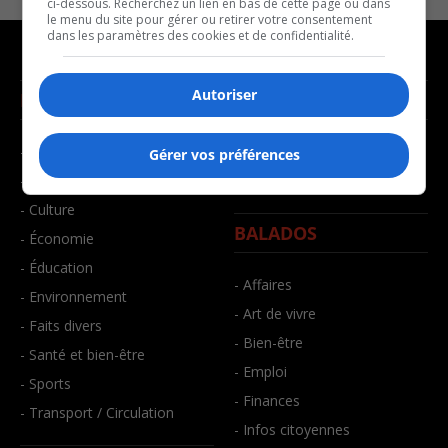
ci-dessous. Recherchez un lien en bas de cette page ou dans
le menu du site pour gérer ou retirer votre consentement
dans les paramètres des cookies et de confidentialité.
Autoriser
NOUVELLES
MUSIQUE
- Affaires municipales
- Décompte franco
Gérer vos préférences
- Communauté / Social
- Joué récemment
- Culture
BALADOS
- Économie
- Éducation
- Affaires
- Environnement
- Art de vivre
- Faits divers
- Bien-être
- Santé et bien-être
- Emploi
- Sports
- Finances
- Transport / Circulation
- Infos citoyennes