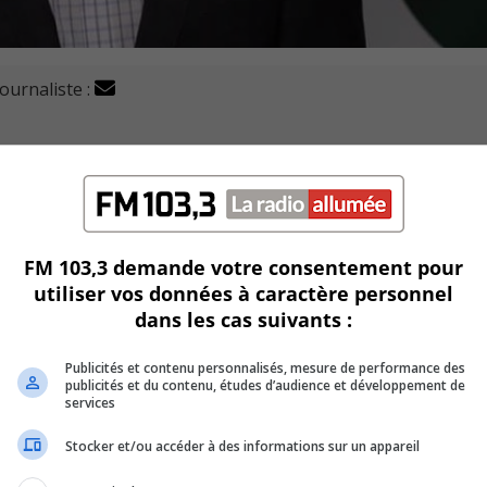
journaliste :
rains du Collège-Charles Lemoyne Midget AAA de 2014 à 20
de l’équipe Midget AAA.
vise déjà des objectifs précis pour le Collège, comme nous le
FM 103,3 demande votre consentement pour
utiliser vos données à caractère personnel
U
dans les cas suivants :
00:00
U
Ar
Publicités et contenu personnalisés, mesure de performance des
ke
publicités et du contenu, études d’audience et développement de
services
to
in
Stocker et/ou accéder à des informations sur un appareil
or