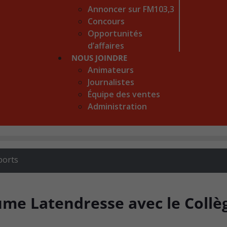
Annoncer sur FM103,3
Concours
Opportunités
d’affaires
NOUS JOINDRE
Animateurs
Journalistes
Équipe des ventes
Administration
ports
ume Latendresse avec le Collè