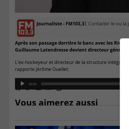
|
Journaliste - FM103,3
Contacter le ou la 
Après son passage derrière le banc avec les Rive
Guillaume Latendresse devient directeur général 
L’ex-hockeyeur et directeur de la structure intégrée 
rapporte Jérôme Ouellet.
Audio
00:00
Player
Vous aimerez aussi