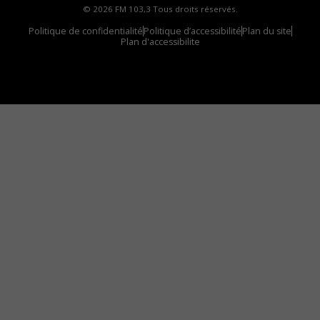
© 2026 FM 103,3 Tous droits réservés.
Politique de confidentialité
Politique d’accessibilité
Plan du site
Plan d'accessibilite
Comment installer notre vignette sur votre
appareil mobile