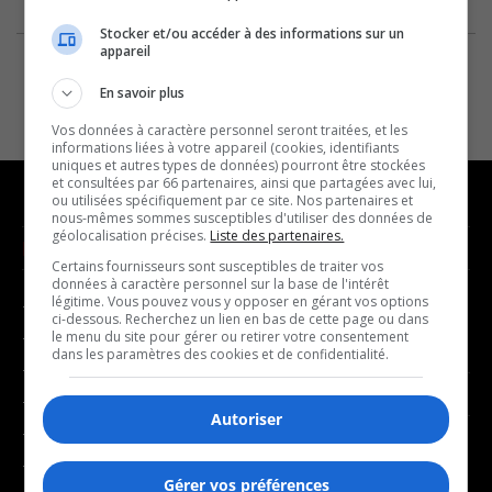
Stocker et/ou accéder à des informations sur un
appareil
En savoir plus
Vos données à caractère personnel seront traitées, et les
informations liées à votre appareil (cookies, identifiants
uniques et autres types de données) pourront être stockées
et consultées par 66 partenaires, ainsi que partagées avec lui,
ou utilisées spécifiquement par ce site. Nos partenaires et
nous-mêmes sommes susceptibles d'utiliser des données de
géolocalisation précises.
Liste des partenaires.
NOUVELLES
MUSIQUE
Certains fournisseurs sont susceptibles de traiter vos
données à caractère personnel sur la base de l'intérêt
légitime. Vous pouvez vous y opposer en gérant vos options
- Affaires municipales
- Décompte franco
ci-dessous. Recherchez un lien en bas de cette page ou dans
- Communauté / Social
- Joué récemment
le menu du site pour gérer ou retirer votre consentement
dans les paramètres des cookies et de confidentialité.
- Culture
BALADOS
- Économie
Autoriser
- Éducation
- Affaires
- Environnement
- Art de vivre
Gérer vos préférences