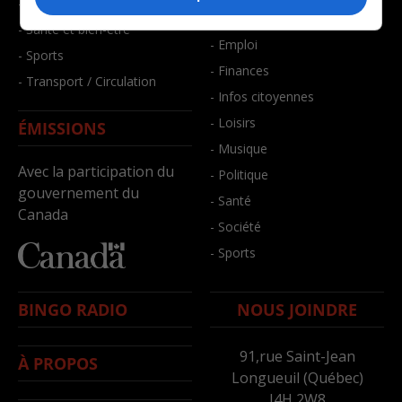
- Faits divers
- Bien-être
- Santé et bien-être
- Emploi
- Sports
- Finances
- Transport / Circulation
- Infos citoyennes
- Loisirs
ÉMISSIONS
- Musique
Avec la participation du
- Politique
gouvernement du
- Santé
Canada
- Société
- Sports
BINGO RADIO
NOUS JOINDRE
91,rue Saint-Jean
À PROPOS
Longueuil (Québec)
J4H 2W8