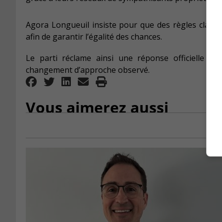
Agora Longueuil insiste pour que des règles claire
afin de garantir l’égalité des chances.
Le parti réclame ainsi une réponse officielle d’
changement d’approche observé.
Vous aimerez aussi