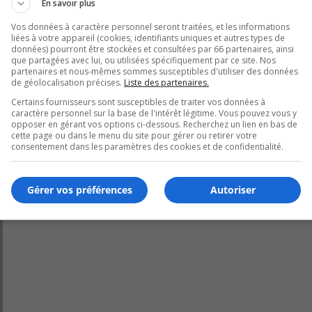
En savoir plus
Vos données à caractère personnel seront traitées, et les informations
s, appliquées uniformément à travers le Québec, soient pr
liées à votre appareil (cookies, identifiants uniques et autres types de
données) pourront être stockées et consultées par 66 partenaires, ainsi
que partagées avec lui, ou utilisées spécifiquement par ce site. Nos
partenaires et nous-mêmes sommes susceptibles d'utiliser des données
Élections Québec et une explication du Greffe municipal
de géolocalisation précises.
Liste des partenaires.
Certains fournisseurs sont susceptibles de traiter vos données à
caractère personnel sur la base de l'intérêt légitime. Vous pouvez vous y
opposer en gérant vos options ci-dessous. Recherchez un lien en bas de
cette page ou dans le menu du site pour gérer ou retirer votre
consentement dans les paramètres des cookies et de confidentialité.
Gérer vos préférences
Autoriser