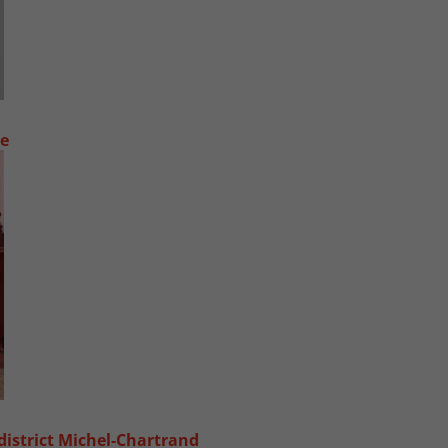
ue
 district Michel‑Chartrand