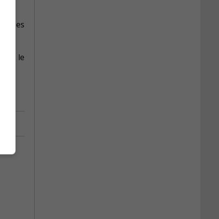
écisées
 sur le