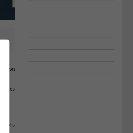
 une
que non
ncartes
établis