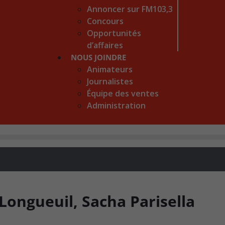
Annoncer sur FM103,3
Concours
Opportunités
d’affaires
NOUS JOINDRE
Animateurs
Journalistes
Équipe des ventes
Administration
 Longueuil, Sacha Parisella