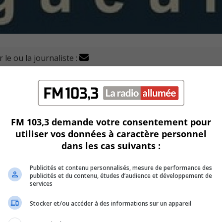
 le ou la journaliste :
ébec et du Service du greffe de la Ville de Longueuil sur
e électoral.
 incohérence entre 2021, où la Ville avait jugé la prati
FM 103,3 demande votre consentement pour
utiliser vos données à caractère personnel
dans les cas suivants :
 avant le déclenchement des élections de milliers de pa
e Fournier
Publicités et contenu personnalisés, mesure de performance des
publicités et du contenu, études d’audience et développement de
services
ce et l’équité démocratique.
Stocker et/ou accéder à des informations sur un appareil
 un système « à deux vitesses », favorisant les partis déjà 
s.