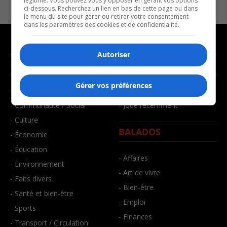
légitime. Vous pouvez vous y opposer en gérant vos options
ci-dessous. Recherchez un lien en bas de cette page ou dans
le menu du site pour gérer ou retirer votre consentement
dans les paramètres des cookies et de confidentialité.
Autoriser
NOUVELLES
MUSIQUE
Gérer vos préférences
- Affaires municipales
- Décompte franco
- Communauté / Social
- Joué récemment
- Culture
BALADOS
- Économie
- Éducation
- Affaires
- Environnement
- Art de vivre
- Faits divers
- Bien-être
- Santé et bien-être
- Emploi
- Sports
- Finances
- Transport / Circulation