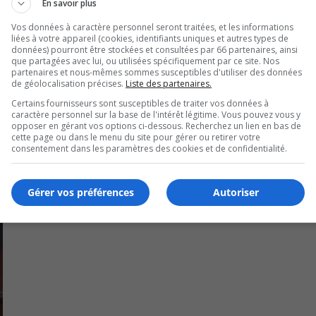
En savoir plus
curisation pour les piétons, ou encore des « espaces vert
Vos données à caractère personnel seront traitées, et les informations
liées à votre appareil (cookies, identifiants uniques et autres types de
données) pourront être stockées et consultées par 66 partenaires, ainsi
a Ville prévoit modifier complètement la chaussée, comme so
que partagées avec lui, ou utilisées spécifiquement par ce site. Nos
partenaires et nous-mêmes sommes susceptibles d'utiliser des données
de géolocalisation précises.
Liste des partenaires.
s d’août prochain.
Certains fournisseurs sont susceptibles de traiter vos données à
caractère personnel sur la base de l'intérêt légitime. Vous pouvez vous y
opposer en gérant vos options ci-dessous. Recherchez un lien en bas de
cette page ou dans le menu du site pour gérer ou retirer votre
consentement dans les paramètres des cookies et de confidentialité.
Gérer vos préférences
Autoriser