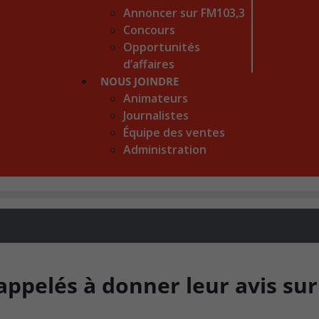
Annoncer sur FM103,3
Concours
Opportunités
d’affaires
NOUS JOINDRE
Animateurs
Journalistes
Équipe des ventes
Administration
 appelés à donner leur avis sur