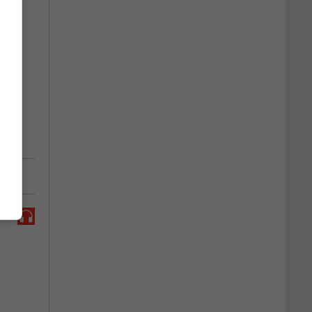
s ».
n