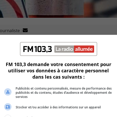
journaliste :
t dès maintenant donner leur avis, concernant le projet
FM 103,3 demande votre consentement pour
utiliser vos données à caractère personnel
gne,
Ma voix à Saint-Bruno
, jusqu’au 28 mai
dans les cas suivants :
formations.
Publicités et contenu personnalisés, mesure de performance des
publicités et du contenu, études d’audience et développement de
services
uts pluvial et sanitaire, une reconstruction complète de la
’éclairage.
Stocker et/ou accéder à des informations sur un appareil
ôté nord, entre les rues Garneau et Hocquart, des saillies