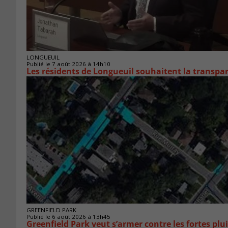
LONGUEUIL
Publié le 7 août 2026 à 14h10
Les résidents de Longueuil souhaitent la transpa
GREENFIELD PARK
Publié le 6 août 2026 à 13h45
Greenfield Park veut s’armer 