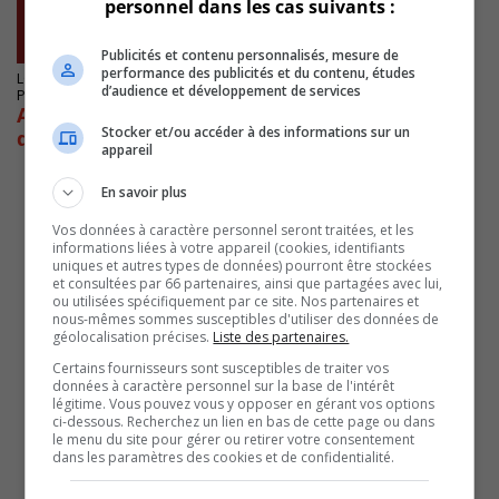
personnel dans les cas suivants :
Publicités et contenu personnalisés, mesure de
performance des publicités et du contenu, études
LONGUEUIL
d’audience et développement de services
Publié le 8 septembre 2022 à 15h00
Anglade encourage l’agriculture et donne sa
Stocker et/ou accéder à des informations sur un
définition des « très riches »
appareil
En savoir plus
Vos données à caractère personnel seront traitées, et les
informations liées à votre appareil (cookies, identifiants
uniques et autres types de données) pourront être stockées
et consultées par 66 partenaires, ainsi que partagées avec lui,
ou utilisées spécifiquement par ce site. Nos partenaires et
nous-mêmes sommes susceptibles d'utiliser des données de
géolocalisation précises.
Liste des partenaires.
Certains fournisseurs sont susceptibles de traiter vos
données à caractère personnel sur la base de l'intérêt
légitime. Vous pouvez vous y opposer en gérant vos options
ci-dessous. Recherchez un lien en bas de cette page ou dans
le menu du site pour gérer ou retirer votre consentement
dans les paramètres des cookies et de confidentialité.