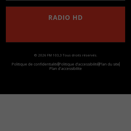
RADIO HD
••••••••••••••••••
Comment synthoniser la fréquence HD dans
votre voiture
© 2026 FM 103,3 Tous droits réservés.
Politique de confidentialité
Politique d’accessibilité
Plan du site
Plan d'accessibilite