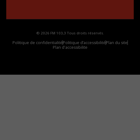
Comment synthoniser la fréquence HD dans
votre voiture
© 2026 FM 103,3 Tous droits réservés.
Politique de confidentialité
Politique d’accessibilité
Plan du site
Plan d'accessibilite