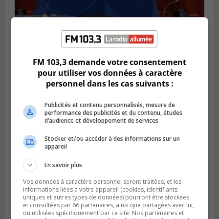
VIEUX-LONGUEUIL
FM 103,3 demande votre consentement
Publié le 5 août 2026 à 09h30
Lysa Bélaicha assure les services aux
pour utiliser vos données à caractère
citoyens du district Michel‑Chartrand
personnel dans les cas suivants :
Publicités et contenu personnalisés, mesure de
performance des publicités et du contenu, études
d’audience et développement de services
Stocker et/ou accéder à des informations sur un
appareil
En savoir plus
Vos données à caractère personnel seront traitées, et les
informations liées à votre appareil (cookies, identifiants
uniques et autres types de données) pourront être stockées
et consultées par 66 partenaires, ainsi que partagées avec lui,
ou utilisées spécifiquement par ce site. Nos partenaires et
LONGUEUIL