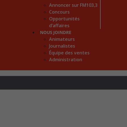
Annoncer sur FM103,3
Concours
Opportunités
d’affaires
NOUS JOINDRE
Animateurs
Journalistes
Équipe des ventes
Administration