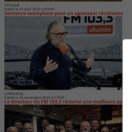
STE-JULIE
Publié le 23 avril 2026 à 07h59
Sentence exemplaire pour un agresseur récidiviste
LONGUEUIL
Publié le 26 novembre 2025 à 17h00
Le directeur du FM 103,3 réclame une meilleure approc