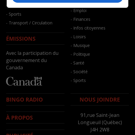
- Bien-être
- Santé et bien-être
- Emploi
- Sports
- Finances
- Transport / Circulation
- Infos citoyennes
- Loisirs
ÉMISSIONS
- Musique
Avec la participation du
- Politique
gouvernement du
- Santé
Canada
- Société
- Sports
BINGO RADIO
NOUS JOINDRE
91,rue Saint-Jean
À PROPOS
Longueuil (Québec)
J4H 2W8