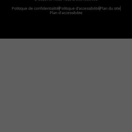
Politique de confidentialité
Politique d’accessibilité
Plan du site
Plan d'accessibilite
Comment installer notre vignette sur votre
appareil mobile