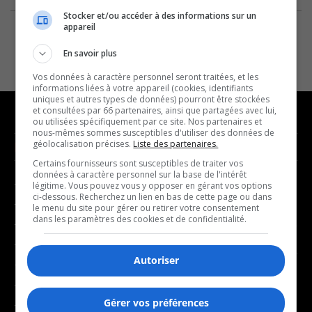
Stocker et/ou accéder à des informations sur un
appareil
En savoir plus
Vos données à caractère personnel seront traitées, et les
informations liées à votre appareil (cookies, identifiants
uniques et autres types de données) pourront être stockées
et consultées par 66 partenaires, ainsi que partagées avec lui,
ou utilisées spécifiquement par ce site. Nos partenaires et
nous-mêmes sommes susceptibles d'utiliser des données de
géolocalisation précises.
Liste des partenaires.
NOUVELLES
MUSIQUE
Certains fournisseurs sont susceptibles de traiter vos
données à caractère personnel sur la base de l'intérêt
- Affaires municipales
- Décompte franco
légitime. Vous pouvez vous y opposer en gérant vos options
ci-dessous. Recherchez un lien en bas de cette page ou dans
- Communauté / Social
- Joué récemment
le menu du site pour gérer ou retirer votre consentement
dans les paramètres des cookies et de confidentialité.
- Culture
BALADOS
- Économie
Autoriser
- Éducation
- Affaires
- Environnement
- Art de vivre
Gérer vos préférences
- Faits divers