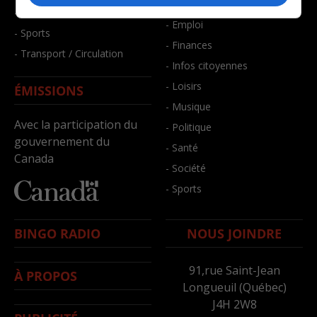
- Bien-être
- Santé et bien-être
- Emploi
- Sports
- Finances
- Transport / Circulation
- Infos citoyennes
- Loisirs
ÉMISSIONS
- Musique
Avec la participation du
- Politique
gouvernement du
- Santé
Canada
- Société
- Sports
BINGO RADIO
NOUS JOINDRE
91,rue Saint-Jean
À PROPOS
Longueuil (Québec)
J4H 2W8