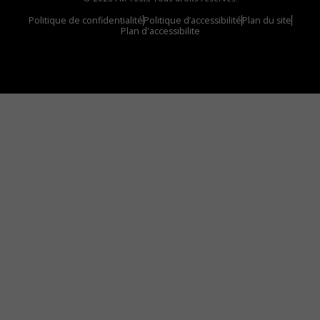
Politique de confidentialité
Politique d’accessibilité
Plan du site
Plan d'accessibilite
Comment installer notre vignette sur votre
appareil mobile