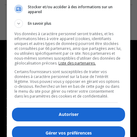
Stocker et/ou accéder à des informations sur un
appareil
En savoir plus
Vos données à caractère personnel seront traitées, et les
informations liées à votre appareil (cookies, identifiants
uniques et autres types de données) pourront être stockées
et consultées par 66 partenaires, ainsi que partagées avec lui,
ou utilisées spécifiquement par ce site. Nos partenaires et
nous-mêmes sommes susceptibles d'utiliser des données de
géolocalisation précises.
Liste des partenaires.
NOUVELLES
MUSIQUE
Certains fournisseurs sont susceptibles de traiter vos
données à caractère personnel sur la base de l'intérêt
- Affaires municipales
- Décompte franco
légitime. Vous pouvez vous y opposer en gérant vos options
ci-dessous. Recherchez un lien en bas de cette page ou dans
- Communauté / Social
- Joué récemment
le menu du site pour gérer ou retirer votre consentement
dans les paramètres des cookies et de confidentialité.
- Culture
BALADOS
- Économie
Autoriser
- Éducation
- Affaires
- Environnement
- Art de vivre
Gérer vos préférences
- Faits divers