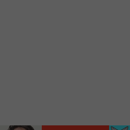
d’accueil rapidement.
Voici la procédure ;)
À partir de votre téléphone, allez sur le site
internet de la Radio allumée au
www.fm1033.ca
Ensuite cliquez sur l’icône situé au bas de
votre écran
(celui qui représente un carré incluant une
flèche dirigé vers le haut)
Cliquez maintenant sur l’option Ajouter sur
l’écran d’accueil et vous verrez apparaître le
logo du FM 103,3
Faites Enregistrer en haut à droite.
Et voilà! Toutes les infos et l’écoute de votre radio
locale vous sont maintenant accessibles en un clic!
Audio