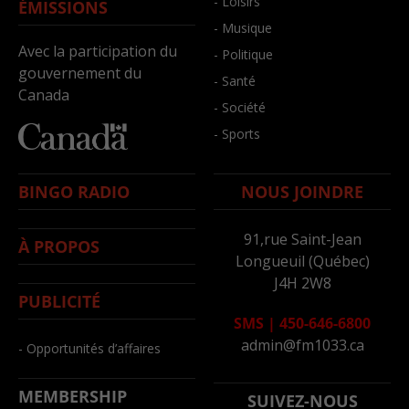
- Loisirs
ÉMISSIONS
- Musique
Avec la participation du
- Politique
gouvernement du
- Santé
Canada
- Société
- Sports
BINGO RADIO
NOUS JOINDRE
91,rue Saint-Jean
À PROPOS
Longueuil (Québec)
J4H 2W8
PUBLICITÉ
SMS
|
450-646-6800
admin@fm1033.ca
- Opportunités d’affaires
MEMBERSHIP
SUIVEZ-NOUS