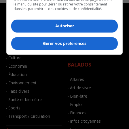
le menu du site pour gérer ou retirer votre consentement
dans les paramètres des cookies et de confidentialité.
NOUVELLES
MUSIQUE
Autoriser
- Affaires municipales
- Décompte franco
Gérer vos préférences
- Communauté / Social
- Joué récemment
- Culture
BALADOS
- Économie
- Éducation
- Affaires
- Environnement
- Art de vivre
- Faits divers
- Bien-être
- Santé et bien-être
- Emploi
- Sports
- Finances
- Transport / Circulation
- Infos citoyennes