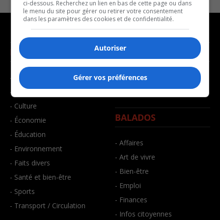
ci-dessous. Recherchez un lien en bas de cette page ou dans
le menu du site pour gérer ou retirer votre consentement
dans les paramètres des cookies et de confidentialité.
Autoriser
NOUVELLES
MUSIQUE
- Affaires municipales
- Décompte franco
Gérer vos préférences
- Communauté / Social
- Joué récemment
- Culture
BALADOS
- Économie
- Éducation
- Affaires
- Environnement
- Art de vivre
- Faits divers
- Bien-être
- Santé et bien-être
- Emploi
- Sports
- Finances
- Transport / Circulation
- Infos citoyennes